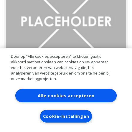
Door op “Alle cookies accepteren” te klikken gaat u
akkoord met het opslaan van cookies op uw apparaat
voor het verbeteren van websitenavigatie, het
analyseren van websitegebruik en om ons te helpen bij
onze marketingprojecten.
Wissers en verlichting: extra aandacht
Alle cookies accepteren
tijdens de herfst
Voor de automobilist is de herfst het jaargetijde met veel
Cookie-instellingen
verrassingen: gladheid, laagstaande zon, regen, wind en meer kans
op files. Verder is het later licht en vroeger donker. Alle reden dus
om scherp en alert t