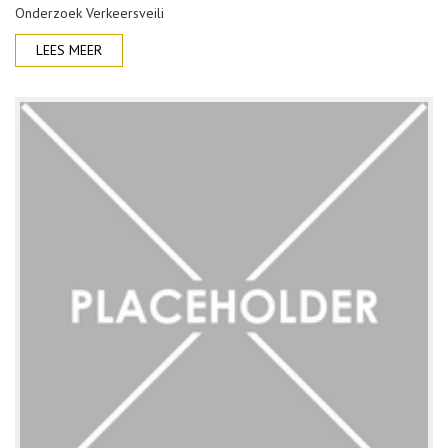
Onderzoek Verkeersveili
LEES MEER